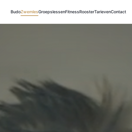
Budo
Zwemles
Groepslessen
Fitness
Rooster
Tarieven
Contact